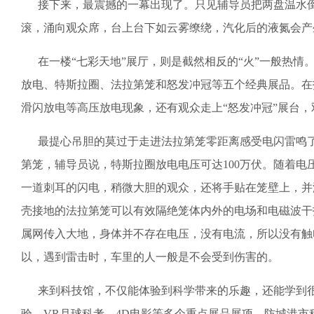
接下来，最震撼的一幕出现了。只见辅导员把两盘温水倒
滚，涌向观众席，台上台下如云雾缭绕，汽化后的液氮会产
在一楼“七彩天地”展厅，则是截然相反的“火”一般热情。
放电、特斯拉圈、法拉第笼和怒发冲冠等五个经典展品。在
滑闪放电等高压放电现象，还有观众走上“怒发冲冠”展台，
最提心吊胆的莫过于走进法拉第笼零距离感受电闪雷鸣了
第笼，辅导员说，特斯拉圈放电电压可达100万伏。随着
一道刺耳的闪电，稍微大胆的观众，还将手贴在笼壁上，并
壳接地的法拉第笼可以有效隔绝笼体内外的电场和电磁波干
属网传入大地，身体并不存在电压，没有电流，所以没有触
以，遇到雷击时，车里的人一般是不会受到伤害的。
来到科技馆，不仅能体验到科学带来的乐趣，还能学到很
验、VR月球科考、4D电影等多个重点展品展项，防城港