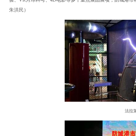
朱洪民
）
法拉