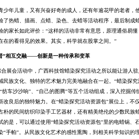
少年儿童，又有兴奋好奇的成人，还有年逾花甲的老者，
验了热蜡、描画、点蜡、染色、去蜡等活动程序，最后制成
验的家长如此评价：“这样的活动非常有意思，原理通俗易懂
在在的看得见的效果。其实，科学就在股掌之间。”
普”相互交融——创新是一种传承和变革
合展会活动中，广西科技馆蜡染探究活动之所以能让游人驻
域民族文化、独特的艺术魅力完美地融合在一起。“蜡染探究
”、“纺车沙沙响”、“自己的图腾”等五个活动组成，深入挖掘传
新改良后的独特魅力。在“蜡染探究活动资源包”展位上，不
古朴的民间纺织印染手工艺器材，还有精美绝伦的少数民族
试的是，可以通过使用“蜡染探究活动资源包”里的电蜡锅、
染“手帕”。从民族文化艺术的感性熏陶，到相关科学知识的