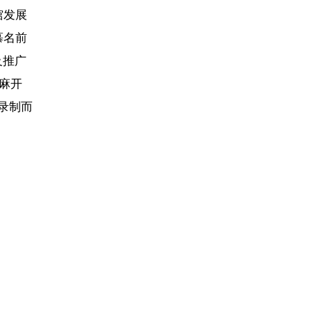
馆发展
慕名前
及推广
麻开
录制而