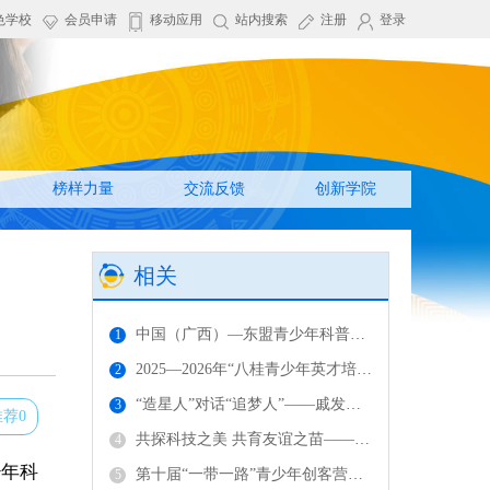
色学校
会员申请
移动应用
站内搜索
注册
登录
榜样力量
交流反馈
创新学院
相关
中国（广西）—东盟青少年科普嘉年华活动在广西体育中心举办
1
2025—2026年“八桂青少年英才培养计划”(南宁)师生见面会暨交流研学活动举办
2
“造星人”对话“追梦人”——戚发轫院士在广西科技馆开讲航天精神
3
推荐0
共探科技之美 共育友谊之苗——中越青少年科技交流活动在凭祥举办
4
少年科
第十届“一带一路”青少年创客营主场活动将在广西举办
5