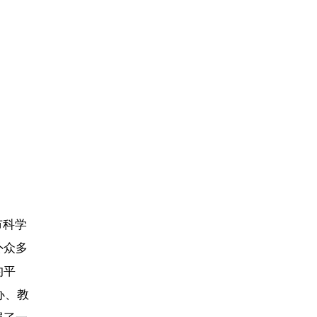
市科学
外众多
的平
办、教