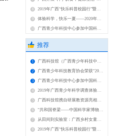
2019年广西“快乐科普校园行”暨爱国科学家事迹报告会启动仪式在北海启动
8
体验科学，快乐一夏——2020年广西“快乐科普校园行”、广西“少年强科普教育工程”、广西科博协会暑期联展活动正式启动
9
广西青少年科技中心参加中国科协系统青少年科技教育活动部门单位负责人及业务骨干学习宣传贯彻二十大精神培训班
10
推荐
广西科技馆（广西青少年科技中心）参加在蓉举办的“一带一路”青少年科技人文交流2024年总结暨2025年筹备交流活动
1
广西青少年科技教育协会荣获“2024年度优秀理事单位”称号
2
广西青少年科技中心参加中国科协系统青少年科技教育活动部门单位负责人及业务骨干学习宣传贯彻二十大精神培训班
3
2019年广西青少年科学调查体验活动首发式及省级骨干教师培训班在南宁举行
4
广西科技馆携自研展教资源亮相泰国国家科学技术展
5
“共和国脊梁——中国科学家博物馆馆藏精品展”广西巡展在广西科技馆拉开帷幕
6
从田间到实验室：广西乡村女童在“她·未来”科学营踏上奇妙之旅
7
2019年广西“快乐科普校园行”暨爱国科学家事迹报告会启动仪式在北海启动
8