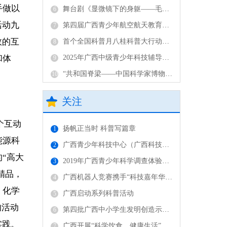
手做以
舞台剧《显微镜下的身躯——毛江森院士》在北海首演
6
活动九
第四届广西青少年航空航天教育竞赛决赛在南宁举办
7
效的互
首个全国科普月八桂科普大行动：2200余场活动展现广西科技力量
8
和体
2025年广西中级青少年科技辅导员专业水平认证答辩工作圆满完成
9
“共和国脊梁——中国科学家博物馆馆藏精品展”广西巡展在广西科技馆拉开帷幕
10
关注
个互动
扬帆正当时 科普写篇章
1
能源科
广西青少年科技中心（广西科技馆）获全国表彰
2
“高大
2019年广西青少年科学调查体验活动首发式及省级骨干教师培训班在南宁举行
3
精品，
广西机器人竞赛携手“科技嘉年华”闪动全国科技活动周
4
、化学
广西启动系列科普活动
5
的活动
第四批广西中小学生发明创造示范单位遴选暨第二批广西中小学生发明创造示范单位验收评审会议在南宁召开
6
实践。
广西开展“科学饮食，健康生活”调研活动
7