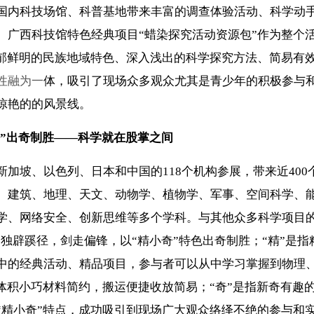
国内科技场馆、科普基地带来丰富的调查体验活动、科学动
。广西科技馆特色经典项目“蜡染探究活动资源包”作为整个
浓郁鲜明的民族地域特色、深入浅出的科学探究方法、简易有
性融为一
体，吸引了现场众多观众尤其是青少年的积极参与
惊艳的的风景线。
奇”出奇制胜——科学就在股掌之间
坡、以色列、日本和中国的118个机构参展，带来近400
、建筑、地理、天文、动物学、植物学、军事、空间科学、
学、网络安全、创新思维等多个学科。与其他众多科学项目的
”独辟蹊径，剑走偏锋，以“精小奇”特色出奇制胜；“精”是指
中的经典活动、精品项目，参与者可以从中学习掌握到物理
体积小巧材料简约，搬运便捷收放简易；“奇”是指新奇有趣
“精小奇”特点，成功吸引到现场广大观众络绎不绝的参与和