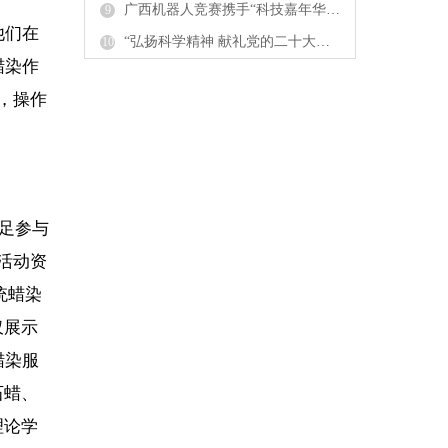
广西机器人竞赛携手“科技嘉年华”闪动全国科技活动周
9
他们在
“弘扬科学精神 献礼党的二十大——大手拉小手科普报告汇广西校园巡讲活动”启动
10
蜡染作
，操作
足参与
活动资
统蜡染
仅展示
蜡染服
石蜡、
理论学