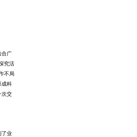
结合广
探究活
作不局
形成科
一次交
到了业