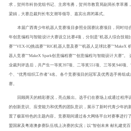
求，贺州市科协党组书记、主席韦勇，贺州市教育局副局长李萃雁
梁娟，大赛总裁判长韦文潮等领导、嘉宾出席闭幕式。
本届广西青少年机器人竞赛项目参照全国赛比赛项目，同时结合广
年创意编程与智能设计大赛设立比赛4项，分别是“机器人综合技能比赛
赛”“VEX-IQ挑战赛”“RIC机器人普及赛”“机器人足球比赛”“Mak
器人竞赛”“MakeX Spark创意编程赛”“创意编程与智能设计大
业裁判评选后，共产生一等奖397项、二等奖551项、三等奖940项、“
个、“优秀组织工作者”4名。各个竞赛项目的冠军及优秀选手将组成
赛。
回顾两天的精彩赛况，亮点频出。选手们在赛场上或通过程序设
的创新意识、应变能力和优秀的团队意识，展示了新时代青少年的
置了极富特色的主题内容。竞赛期间通过各大网络平台对赛事进行了
盟国家及粤港澳参赛队伍线上决赛的实况；以“智创未来 献礼建党