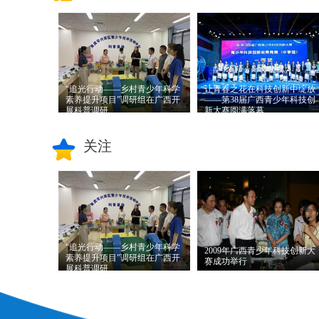
共同主办，广西青少年科
区教育厅主办，广西科技
技中心、广西科技馆承办
馆（广西青少年科技中
的第4...
心）承办...
“追光行动——乡村青少年科学
让青春之花在科技创新中绽放
素养提升项目”调研组在广西开
——第38届广西青少年科技创
展科普调研
新大赛圆满落幕
推荐理由：
6月4日至8日，
推荐理由：
让青春之花在
关注
由中国科协青少年科技中
科技创新中绽放——第38
心、联合国儿童基金会、
届广西青少年科技创新大
杭州师范大学、北京师范
赛圆满落幕
大学和...
“追光行动——乡村青少年科学
2009年广西青少年科技创新大
素养提升项目”调研组在广西开
赛成功举行
展科普调研
推荐理由：
6月4日至8日，
推荐理由：
2009年4月18-
由中国科协青少年科技中
19日，2009年广西青少年
心、联合国儿童基金会、
科技创新大赛在广西科技