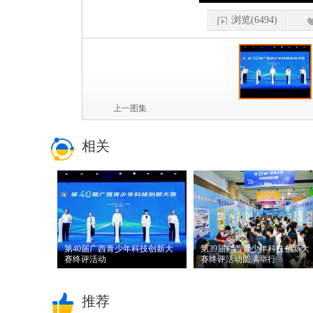
浏览(6494)
上一图集
相关
第40届广西青少年科技创新大
第39届广西青少年科技创新大
赛终评活动
赛终评活动圆满举行
推荐理由：
5月16日，由自
推荐理由：
5月17日至18
推荐
治区科协、自治区教育厅
日，由自治区科协、自治