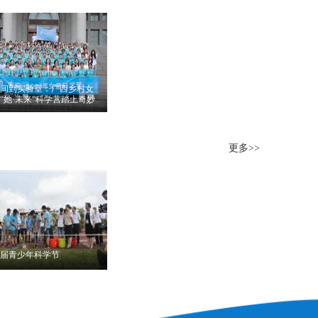
赛开幕式在杭州白马湖
际会展中心举行。在广
..
间到实验室：广西乡村女
“她·未来”科学营踏上奇妙
荐理由：
从田间到实验
：广西乡村女童在“她·未
更多>>
”科学营踏上奇妙之旅
届青少年科学节
荐理由：
9月19日上午，
17年全国科普日活动、
市 “十月科普大行动”