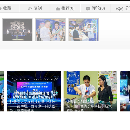
收藏
复制
推荐(0)
评论(0)
分
让青春之花在科技创新中绽放
让青春在创新创造中闪光——
第3
——第38届广西青少年科技创
第37届广西青少年科技创新大
赛
新大赛圆满落幕
赛圆满落幕
推荐理由：
让青春之花在
推荐理由：
5月15日，由自
推
科技创新中绽放——第38
治区科协、自治区教育厅
3