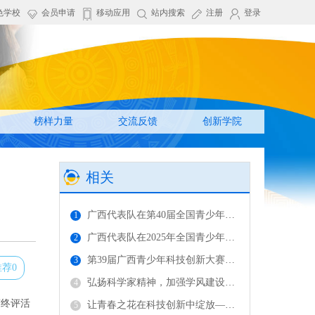
色学校
会员申请
移动应用
站内搜索
注册
登录
榜样力量
交流反馈
创新学院
相关
广西代表队在第40届全国青少年科技创新大赛奋勇争先斩获荣誉
1
广西代表队在2025年全国青少年科技教育创新成果大赛终评活动中斩获佳绩
2
第39届广西青少年科技创新大赛终评活动圆满举行
3
推荐0
弘扬科学家精神，加强学风建设——科学家精神报告走进第38届广西青少年科技创新大赛
4
赛终评活
让青春之花在科技创新中绽放——第38届广西青少年科技创新大赛圆满落幕
5