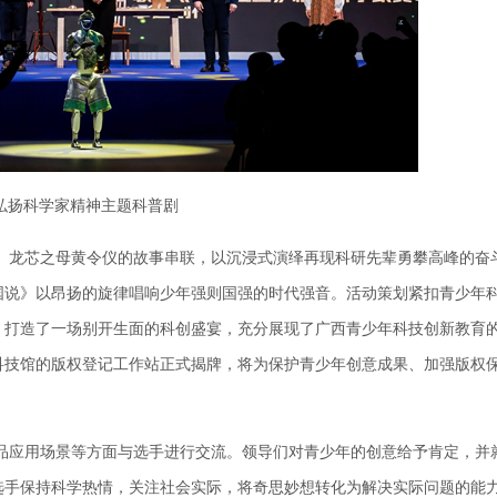
弘扬科学家精神主题科普剧
龙芯之母黄令仪的故事串联，以沉浸式演绎再现科研先辈勇攀高峰的奋
国说》以昂扬的旋律唱响少年强则国强的时代强音。活动策划紧扣青少年
，打造了一场别开生面的科创盛宴，充分展现了广西青少年科技创新教育
科技馆的版权登记工作站正式揭牌，将为保护青少年创意成果、加强版权
应用场景等方面与选手进行交流。领导们对青少年的创意给予肯定，并
选手保持科学热情，关注社会实际，将奇思妙想转化为解决实际问题的能