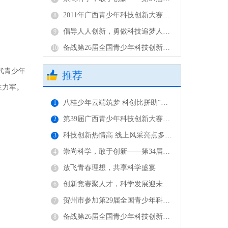
2011年广西青少年科技创新大赛隆重举行 自治区副主席陈章良出席并讲话
8
倡导人人创新，勇做科技追梦人——第31届广西青少年科技创新大赛
9
备战第26届全国青少年科技创新大赛广西代表队举办赛前培训
10
代青少年
推荐
生力军。
八桂少年云端筑梦 科创比拼助“双减”——第36届广西青少年科技创新大赛终评活动云上成功举办
1
第39届广西青少年科技创新大赛终评活动圆满举行
2
科技创新热情高 线上风采亮点多——广西青少年科技创新大赛首次线上终评活动圆满成功
3
崇尚科学，敢于创新——第34届广西青少年科技创新大赛在广西南宁开幕
4
放飞青春理想，共享科学盛宴
5
创新竞赛聚人才，科学发展迎未来 ——记第32届广西青少年科技创新大赛
6
贺州市参加第29届全国青少年科技创新大赛硕果累累
7
备战第26届全国青少年科技创新大赛广西代表队举办赛前培训
8