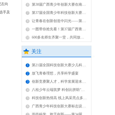
记左向
第38届广西青少年创新大赛在南宁开幕
6
选手及
第37届全国青少年科技创新大赛广西代表队载誉而归
7
让青春在创新创造中闪光——第37届广西青少年科技创新大赛圆满落幕
8
一图带你抢先看！第37届广西青少年科技创新大赛来啦
9
600多名师生齐聚一堂，共同放飞科技梦想——第37届广西青少年科技创新大赛在广西科技馆举行
10
关注
第21届全国科技创新大赛少儿科幻画广西部分获奖作品
1
放飞青春理想，共享科学盛宴
2
创新竞赛聚人才，科学发展迎未来 ——记第32届广西青少年科技创新大赛
3
八桂少年云端筑梦 科创比拼助“双减”——第36届广西青少年科技创新大赛终评活动云上成功举办
4
科技创新热情高 线上风采亮点多——广西青少年科技创新大赛首次线上终评活动圆满成功
5
广西青少年科技创新大赛标志设计说明
6
崇尚科学，敢于创新——第34届广西青少年科技创新大赛在广西南宁开幕
7