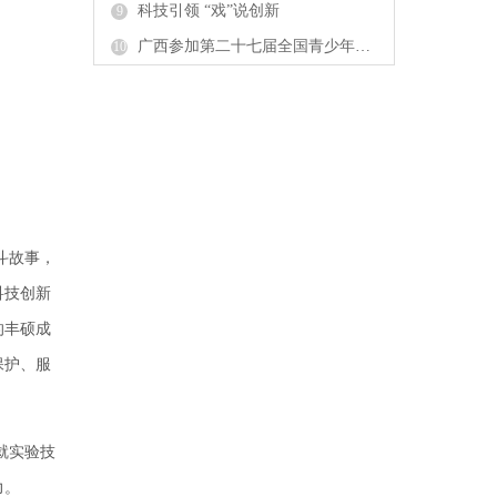
科技引领 “戏”说创新
9
广西参加第二十七届全国青少年科技创新大赛获佳绩
10
斗故事，
科技创新
的丰硕成
保护、服
就实验技
力。